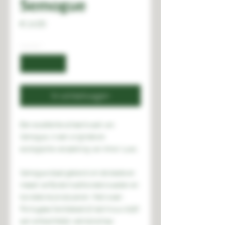
Semogue
Prijs
€ 14,00
Aantal
*
In winkelwagen
Een excellente scheerkwast van
Semogue, in een originele en
ecologische verpakking van Amor Luso.
Semogue staat gekend om de beste en
meest verfijnde traditionele kwasten en
borstels te produceren. Het is een
Portugees familiebedrijf dat trouw blijft
aan ambachtelijk vakmanschap.