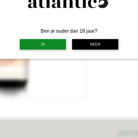
I
Ben je ouder dan 18 jaar?
JA
NEEN
STAY C