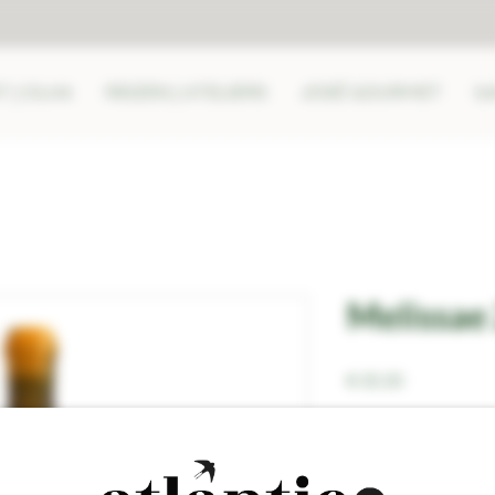
 | OLHA
REIZEN | ATELIERS
JOSÉ GOURMET
b
Melissae
Prijs
€ 30,30
Aantal
*