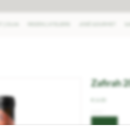
 | OLHA
REIZEN | ATELIERS
JOSÉ GOURMET
b
Zafirah 
Prijs
€ 14,30
Aantal
*