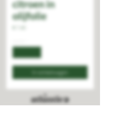
citroen in
olijfolie
Prijs
€ 7,40
Aantal
*
In winkelwagen
STAY CONNECTED
2023 - Atlântico