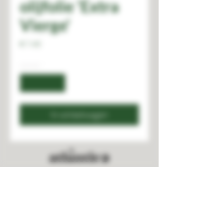
olijfolie 'Extra
Vierge'
Prijs
€ 7,40
Aantal
*
In winkelwagen
STAY CONNECTED
2023 - Atlântico