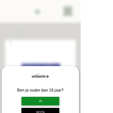
Ben je ouder dan 18 jaar?
JA
NEEN