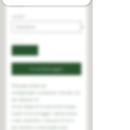
Prijs
€ 4,00
variant
*
Aantal
*
In winkelwagen
Deze geurzakjes zijn
handgemaakt, compact en voorzien van
een satijnen lint.
Ze zijn ideaal om in kast op te hangen,
tussen linnen te leggen, mee te nemen
in een reiskoffer, in de auto of om in
een kleinere ruimte te gebruiken.