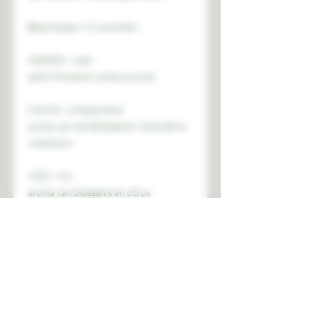
Beschikbaar in 3 varianten
ALEGRIA - zoet
zacht, floraal en zomers aroma
CALMA - ontspannend
aroma van herfstbladeren, lavendel en
rozemarijn
VIDA - fris
aroma van bloesems en citrus