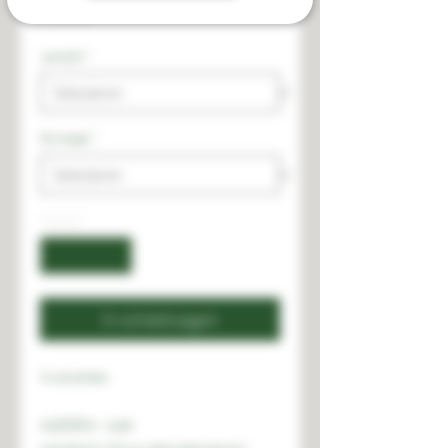
Prijs
€ 12,00
variant
*
formaat
*
Aantal
*
In winkelwagen
3 varianten
ALEGRIA - zoet