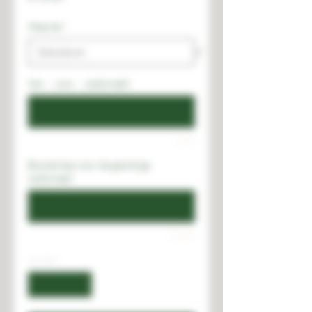
Waarde
*
Van ... voor ... (optioneel)
0/50
Boodschap voor de gelukkige
(optioneel)
0/500
Aantal
*