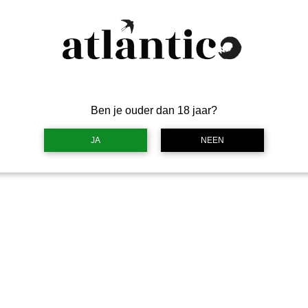
formaat
*
Selecteren
Aantal
*
Ben je ouder dan 18 jaar?
I
JA
NEEN