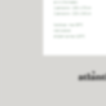
en in 2 formaten:
1 persoons - 130 x 170 cm
2 persoons - 220 x 240 cm
handwas - max 30°C
niet zwieren
strijken op max 120°C