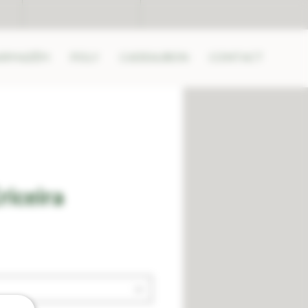
ARMAZÉM
POLY
CADEAUBON
CONTACT
riceira