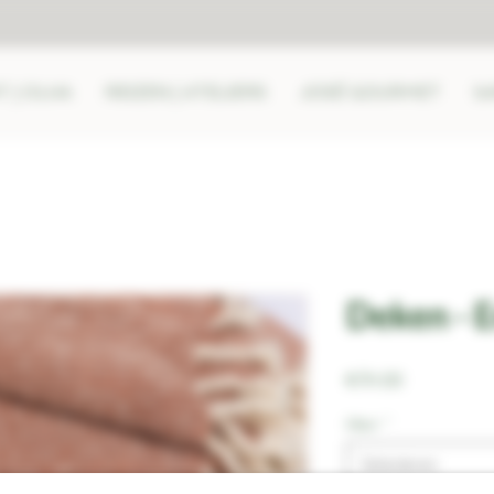
 | OLHA
REIZEN | ATELIERS
JOSÉ GOURMET
b
Deken - E
Prijs
€ 89,00
kleur
*
Selecteren