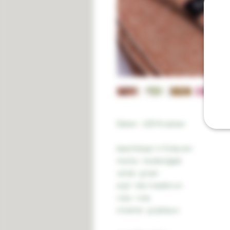
Deken - 100 % katoen
beschikbaar in 5 kleuren:
mocha - mosterdgeel
verde - groen
argil - klei /roestbruin
rosa - roze
cinzenta - grijsblauw