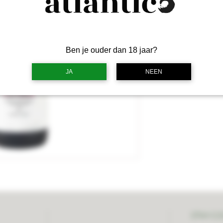
I
Ben je ouder dan 18 jaar?
JA
NEEN
STAY C