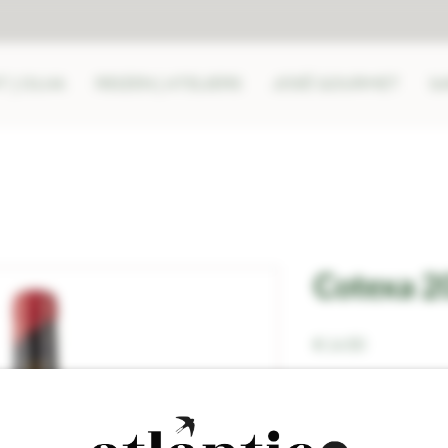
 | OLHA
REIZEN | ATELIERS
JOSÉ GOURMET
b
Cotexa 2
Prijs
€ 14,50
Aantal
*