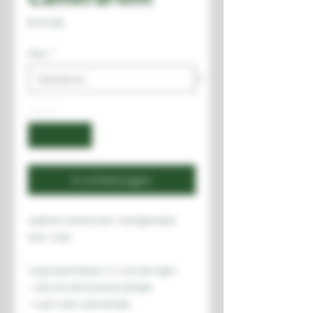
Prijs
€ 39,00
kleur
*
Aantal
*
In winkelwagen
Lederen camerariem, handgemaakt
door José.
(nog) beschikbaar in 2 uitvoeringen:
- naturel met donkere stiksels
- zwart met rode stiksels