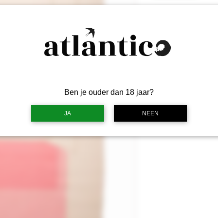
I
Ben je ouder dan 18 jaar?
JA
NEEN