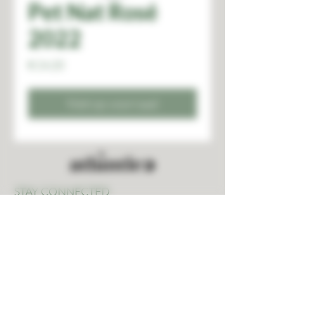
Pet Nat Rosé
2022
Prijs
€ 24,20
Niet op voorraad
STAY CONNECTED
2023 - Atlântico